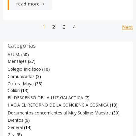
read more
Navegación
Na
Página
Página
Página
Next
Página
1
2
3
4
por
po
Categorías
las
la
A.U.M.
(50)
Mensajes
(27)
entradas
en
Colegio Iniciático
(10)
Comunicados
(3)
Cultura Maya
(38)
Colibrí
(13)
EL DESCENSO DE LA LUZ GALACTICA
(7)
HACIA EL RETORNO DE LA CONCIENCIA COSMICA
(18)
Documentos concernientes al Muy Sublime Maestre
(30)
Eventos
(6)
General
(14)
Gira
(8)