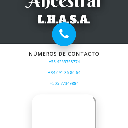
Ancestral
L.H.A.S.A.
NÚMEROS DE CONTACTO
+58 4265753774
+34 691 86 86 64
+505 77349884