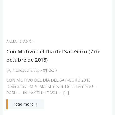
A.U.M.
S.O.S.X.I.
Con Motivo del Día del Sat-Gurú (7 de
octubre de 2013)
-
Titolopochtliddp
Oct 7
CON MOTIVO DEL DÍA DEL SAT-GURÚ 2013
Dedicado al M. S. Maestre S. R. De la Ferriére !…
PASH… IN LAK’EH…! PASH… […]
read more