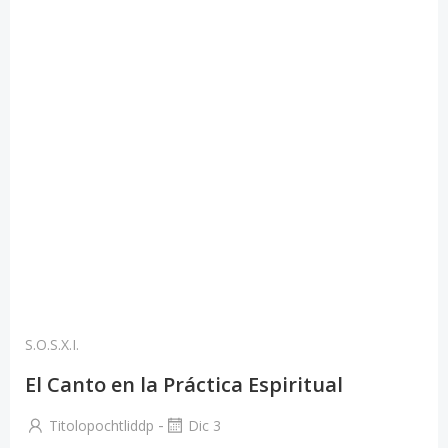
S.O.S.X.I.
El Canto en la Práctica Espiritual
-
Titolopochtliddp
Dic 3