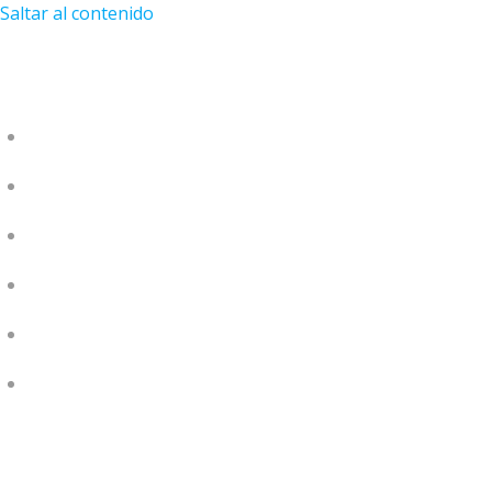
Saltar al contenido
MAESTROS
PERLAS DE SABIDURÍA
PLATAFORMA VIRTUAL
BLOG
EVENTOS
¡APRENDE HACIENDO!