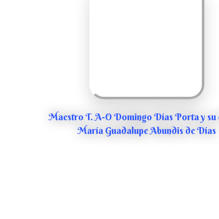
Maestro T. A-O Domingo Días Porta y su 
María Guadalupe Abundis de Días