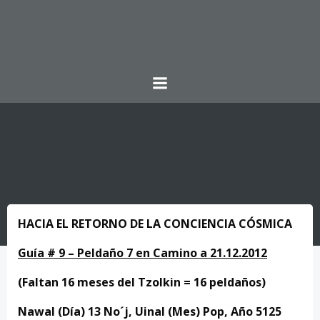
Saltar
al
contenido
HACIA EL RETORNO DE LA CONCIENCIA
CÓSMICA
Guía # 9 – Peldaño 7 en Camino a 21.12.2012
(Faltan 16 meses del Tzolkin = 16 peldaños)
Nawal (Día) 13 No´j, Uinal (Mes) Pop, Año 5125