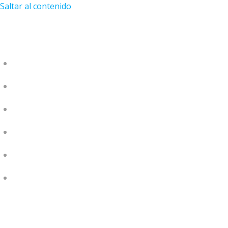
Saltar al contenido
MAESTROS
PERLAS DE SABIDURÍA
PLATAFORMA VIRTUAL
BLOG
EVENTOS
¡APRENDE HACIENDO!