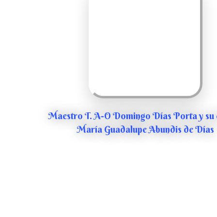
Maestro T. A-O Domingo Días Porta y su 
María Guadalupe Abundis de Días