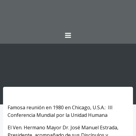
Saltar
al
contenido
Famosa reunión en 1980 en Chicago, U.S.A.: III
Conferencia Mundial por la Unidad Humana
El Ven. Hermano Mayor Dr. José Manuel Estrada,
Presidente, acompañado de sus Discípulos y