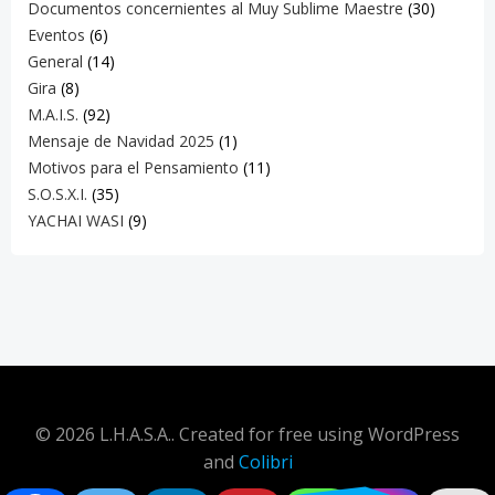
Documentos concernientes al Muy Sublime Maestre
(30)
Eventos
(6)
General
(14)
Gira
(8)
M.A.I.S.
(92)
Mensaje de Navidad 2025
(1)
Motivos para el Pensamiento
(11)
S.O.S.X.I.
(35)
YACHAI WASI
(9)
© 2026 L.H.A.S.A.. Created for free using WordPress
and
Colibri