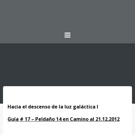
Saltar
al
contenido
Hacia el descenso de la luz galáctica
I
Guía # 17 – Peldaño 14 en Camino al 21.12.2012