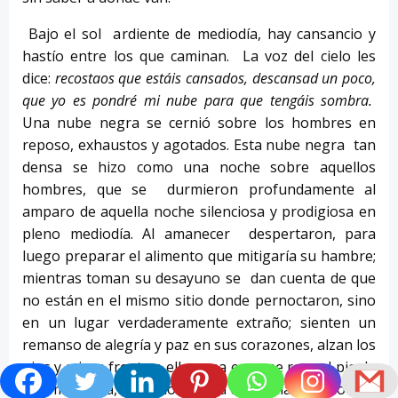
Bajo el sol ardiente de mediodía, hay cansancio y
hastío entre los que caminan. La voz del cielo les
dice:
recostaos que estáis cansados, descansad un poco,
que yo es pondré mi nube para que tengáis sombra.
Una nube negra se cernió sobre los hombres en
reposo, exhaustos y agotados. Esta nube negra tan
densa se hizo como una noche sobre aquellos
hombres, que se durmieron profundamente al
amparo de aquella noche silenciosa y prodigiosa en
pleno mediodía. Al amanecer despertaron, para
luego preparar el alimento que mitigaría su hambre;
mientras toman su desayuno se dan cuenta de que
no están en el mismo sitio donde pernoctaron, sino
en un lugar verdaderamente extraño; sienten un
remanso de alegría y paz en sus corazones, alzan los
ojos y miran frente a ellos una enorme roca al pie de
una montaña, que no estaba allí el día anterior. Se