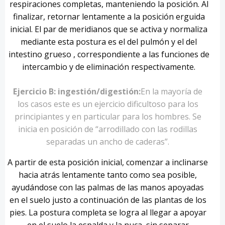
respiraciones completas, manteniendo la posición. Al
finalizar, retornar lentamente a la posición erguida
inicial. El par de meridianos que se activa y normaliza
mediante esta postura es el del pulmón y el del
intestino grueso , correspondiente a las funciones de
intercambio y de eliminación respectivamente.
Ejercicio B: ingestión/digestión:
En la mayoría de
los casos este es un ejercicio dificultoso para los
principiantes y en particular para los hombres. Se
inicia en posición de “arrodillado con las rodillas
separadas un ancho de caderas”.
A partir de esta posición inicial, comenzar a inclinarse
hacia atrás lentamente tanto como sea posible,
ayudándose con las palmas de las manos apoyadas
en el suelo justo a continuación de las plantas de los
pies. La postura completa se logra al llegar a apoyar
en el suelo la espalda y la nuca, sin separar