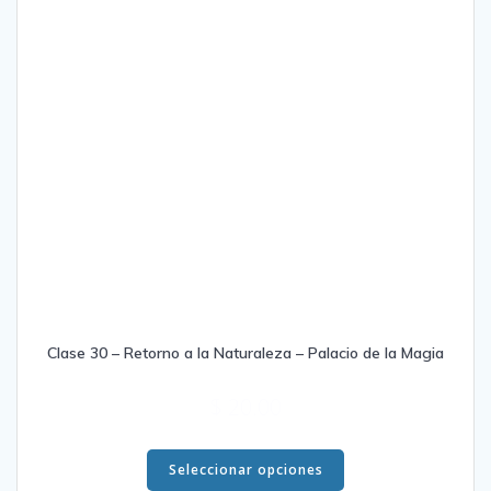
la
página
de
producto
Clase 30 – Retorno a la Naturaleza – Palacio de la Magia
$
20.00
Este
producto
Seleccionar opciones