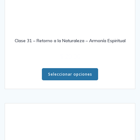
Clase 31 – Retorno a la Naturaleza – Armonía Espiritual
$
20.00
Este
producto
Seleccionar opciones
tiene
múltiples
variantes.
Las
opciones
se
pueden
elegir
en