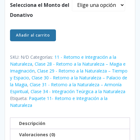
Selecciona el Monto del
Donativo
Clase
Añadir al carrito
28
-
Retorno
SKU:
N/D
Categorías:
11 - Retorno e Integración a la
a
Naturaleza
,
Clase 28 - Retorno a la Naturaleza – Magia e
Imaginación
,
Clase 29 - Retorno a la Naturaleza – Tiempo
la
y Espacio
,
Clase 30 - Retorno a la Naturaleza – Palacio de
Naturaleza
la Magia
,
Clase 31 - Retorno a la Naturaleza – Armonía
–
Espiritual
,
Clase 34 - Integración Teúrgica a la Naturaleza
Magia
Etiqueta:
Paquete 11- Retorno e Integración a la
e
Naturaleza
Imaginación
cantidad
Descripción
Valoraciones (0)