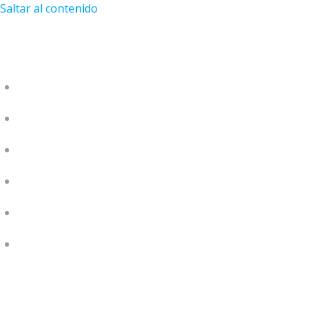
Saltar al contenido
MAESTROS
PERLAS DE SABIDURÍA
PLATAFORMA VIRTUAL
BLOG
EVENTOS
¡APRENDE HACIENDO!