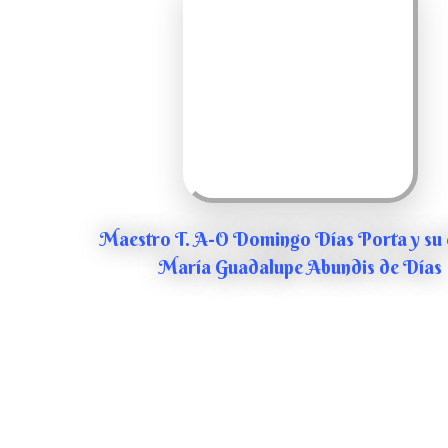
Maestro T. A-O Domingo Días Porta y su 
María Guadalupe Abundis de Días