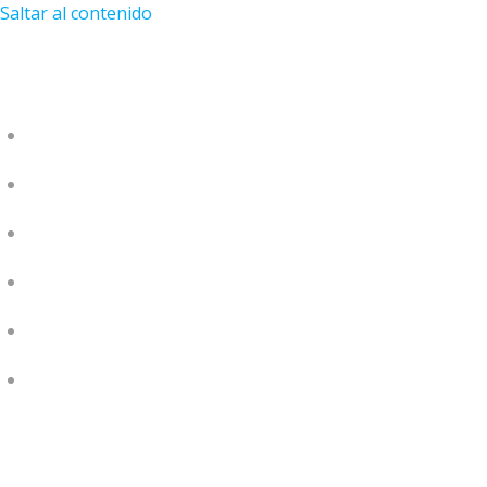
Saltar al contenido
MAESTROS
PERLAS DE SABIDURÍA
PLATAFORMA VIRTUAL
BLOG
EVENTOS
¡APRENDE HACIENDO!