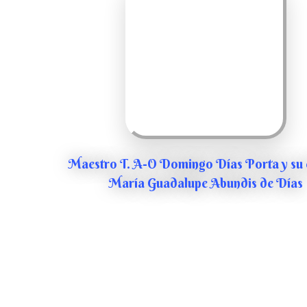
Maestro T. A-O Domingo Días Porta y su 
María Guadalupe Abundis de Días