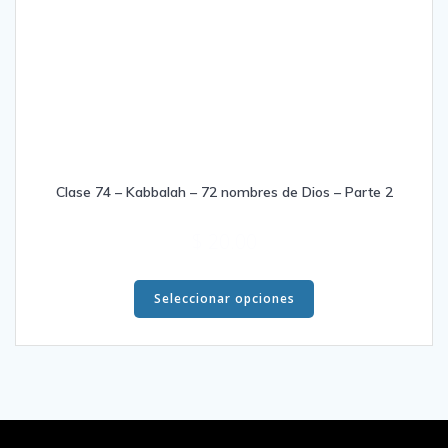
Clase 74 – Kabbalah – 72 nombres de Dios – Parte 2
$
20.00
Este
producto
Seleccionar opciones
tiene
múltiples
variantes.
Las
opciones
se