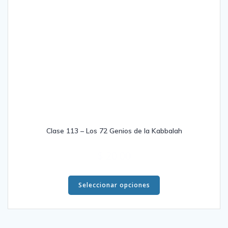
producto
Clase 113 – Los 72 Genios de la Kabbalah
$
20.00
Este
producto
Seleccionar opciones
tiene
múltiples
variantes.