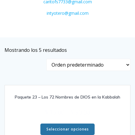
caritofs7733@gmail.com
intyotero@gmail.com
Mostrando los 5 resultados
Paquete 23 – Los 72 Nombres de DIOS en la Kabbalah
$
15.00
–
$
30.00
Este
producto
Seleccionar opciones